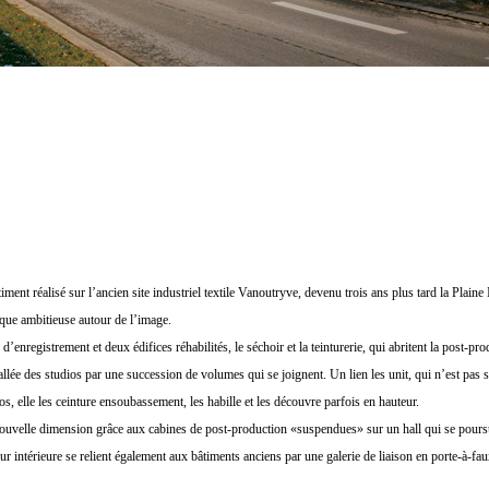
timent réalisé sur l’ancien site industriel textile Vanoutryve, devenu trois ans plus tard la Plaine 
que ambitieuse autour de l’image.
d’enregistrement et deux édifices réhabilités, le séchoir et la teinturerie, qui abritent la post-pro
lée des studios par une succession de volumes qui se joignent. Un lien les unit, qui n’est pas 
, elle les ceinture ensoubassement, les habille et les découvre parfois en hauteur.
nouvelle dimension grâce aux cabines de post-production «suspendues» sur un hall qui se poursu
r intérieure se relient également aux bâtiments anciens par une galerie de liaison en porte-à-fau