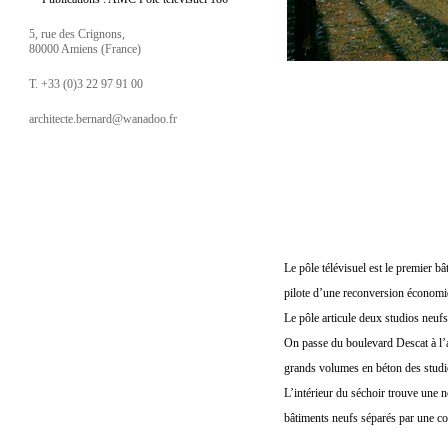
5, rue des Crignons,
80000 Amiens (France)
T. +33 (0)3 22 97 91 00
architecte.bernard@wanadoo.fr
Le pôle télévisuel est le premier bâ
pilote d’une reconversion économi
Le pôle articule deux studios neufs 
On passe du boulevard Descat à l’al
grands volumes en béton des studios
L’intérieur du séchoir trouve une 
bâtiments neufs séparés par une cou