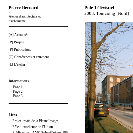
Pierre Bernard
Pôle Télévisuel
-
2008, Tourcoing [Nord]
Atelier d'architecture et
d'urbanisme
[A] Actualités
[P] Projets
[P] Publications
[C] Conférences et entretiens
[L] L’atelier
Informations
Page 1
Page 2
Page 3
Liens
Projet urbain de la Plaine Images
Pôle d’excellence de l’Union
Publications : AMC Pole télévisuel 186