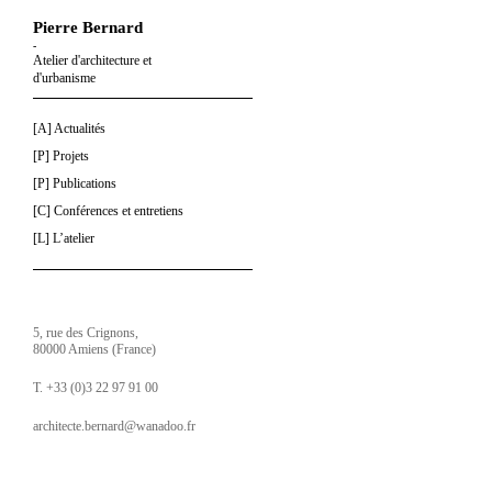
Pierre Bernard
-
Atelier d'architecture et
d'urbanisme
[A] Actualités
[P] Projets
[P] Publications
[C] Conférences et entretiens
[L] L’atelier
5, rue des Crignons,
80000 Amiens (France)
T. +33 (0)3 22 97 91 00
architecte.bernard@wanadoo.fr