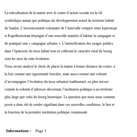
La relocalisation de la mairie avec le centre d’action sociale est la clé
symbolique autant que politique du développement actuel du territoire habité
de Staden. L’investissement volontaire de l’intervalle compris entre Ieperstraat
et Kapelleriestraat témoigne d’une nouvelle manière d’habiter la campagne et
de pratiquer une « campagne urbaine ». L’intensification des usages publics
dans l’épaisseur du tissu habité tout en cultivant le caractère rural du bourg
sont les axes de cette évolution.
Nous avons analysé le choix de placer la mairie à bonne distance du centre, à
la fois comme une opportunité foncière, mais aussi comme une volonté
d’accompagner l’évolution du tissu urbanisé traditionnel, ou plus encore
comme la volonté d’adresser désormais l’institution politique à un territoire
plus large que celui du bourg historique. La question que nous nous sommes
posée a donc été de rendre signifiant dans ces nouvelles conditions, le lieu et
la fonction de la première institution politique communale.
Informations :
Page 1